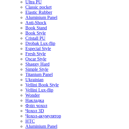
Ultra PU
Classic pocket
Elastic Rubber
Aluminium Panel
Anti-Shock
Book Stand
Book Style
Cristall PU
Drobak Lux-flip
Especial Style
Fresh Style
Oscar Style
Shaggy Hard
Simple Style
Titanium Panel
Ukrainian
Vellini Book Style
Vellini Lux-flip
Wonder
Накладка
Фліп чохол
Чохол 3D
Чохол-акумулятор
HTC
Aluminium Panel