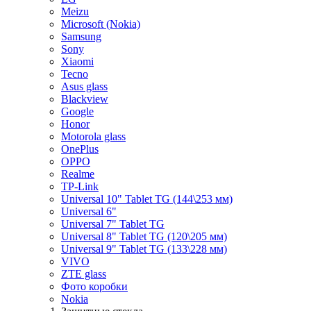
Meizu
Microsoft (Nokia)
Samsung
Sony
Xiaomi
Tecno
Asus glass
Blackview
Google
Honor
Motorola glass
OnePlus
OPPO
Realme
TP-Link
Universal 10" Tablet TG (144\253 мм)
Universal 6"
Universal 7" Tablet TG
Universal 8" Tablet TG (120\205 мм)
Universal 9" Tablet TG (133\228 мм)
VIVO
ZTE glass
Фото коробки
Nokia