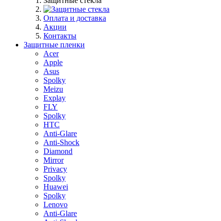
Защитные стекла
Оплата и доставка
Акции
Контакты
Защитные пленки
Acer
Apple
Asus
Spolky
Meizu
Explay
FLY
Spolky
HTC
Anti-Glare
Anti-Shock
Diamond
Mirror
Privacy
Spolky
Huawei
Spolky
Lenovo
Anti-Glare