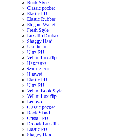
Book Style
Classic pocket
Elastic PU
Elastic Rubber
Elegant Wallet
Fresh Style
Lux-flip Drobak
Shaggy Hard
Ukrainian
Ultra PU
Vellini Lux-flip
Накладка
Флип-чехол
Huawei
Elastic PU
Ultra PU
Vellini Book Style
Vellini Lux-flip
Lenovo
Classic pocket
Book Stand
Cristall PU
Drobak Lux-flip
Elastic PU
Shaggy Hard