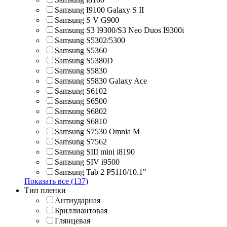
Samsung I9100 Galaxy S II
Samsung S V G900
Samsung S3 I9300/S3 Neo Duos I9300i
Samsung S5302/5300
Samsung S5360
Samsung S5380D
Samsung S5830
Samsung S5830 Galaxy Ace
Samsung S6102
Samsung S6500
Samsung S6802
Samsung S6810
Samsung S7530 Omnia M
Samsung S7562
Samsung SIII mini i8190
Samsung SIV i9500
Samsung Tab 2 P5110/10.1"
Показать все (137)
Тип пленки
Антиударная
Бриллиантовая
Глянцевая