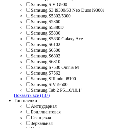
Samsung S V G900
Samsung S3 I9300/S3 Neo Duos I9300i
Samsung S5302/5300
Samsung S5360
Samsung S5380D
Samsung S5830
Samsung S5830 Galaxy Ace
Samsung S6102
Samsung S6500
Samsung S6802
Samsung S6810
Samsung S7530 Omnia M
Samsung S7562
Samsung SIII mini i8190
Samsung SIV i9500
Samsung Tab 2 P5110/10.1"
Показать все (137)
Тип пленки
Антиударная
Бриллиантовая
Глянцевая
Зеркальная