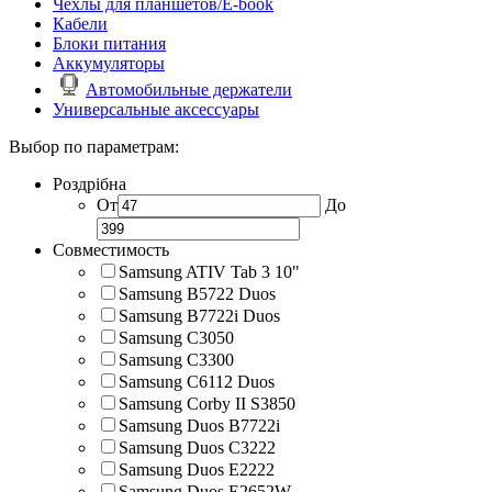
Чехлы для планшетов/E-book
Кабели
Блоки питания
Аккумуляторы
Автомобильные держатели
Универсальные аксессуары
Выбор по параметрам:
Роздрібна
От
До
Совместимость
Samsung ATIV Tab 3 10"
Samsung B5722 Duos
Samsung B7722i Duos
Samsung C3050
Samsung C3300
Samsung C6112 Duos
Samsung Corby II S3850
Samsung Duos B7722i
Samsung Duos C3222
Samsung Duos E2222
Samsung Duos E2652W