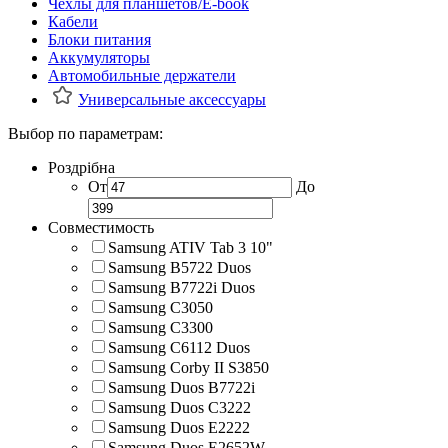
Чехлы для планшетов/E-book
Кабели
Блоки питания
Аккумуляторы
Автомобильные держатели
Универсальные аксессуары
Выбор по параметрам:
Роздрібна
От
До
Совместимость
Samsung ATIV Tab 3 10"
Samsung B5722 Duos
Samsung B7722i Duos
Samsung C3050
Samsung C3300
Samsung C6112 Duos
Samsung Corby II S3850
Samsung Duos B7722i
Samsung Duos C3222
Samsung Duos E2222
Samsung Duos E2652W