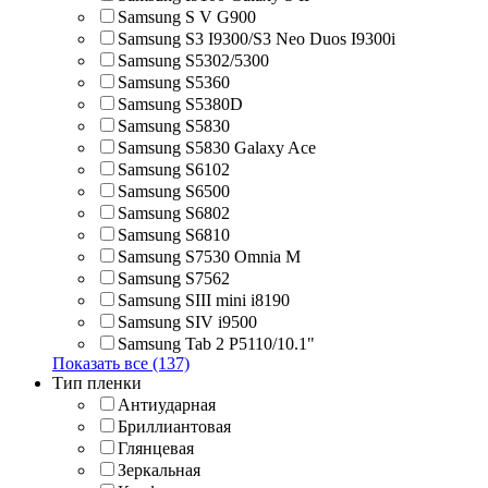
Samsung S V G900
Samsung S3 I9300/S3 Neo Duos I9300i
Samsung S5302/5300
Samsung S5360
Samsung S5380D
Samsung S5830
Samsung S5830 Galaxy Ace
Samsung S6102
Samsung S6500
Samsung S6802
Samsung S6810
Samsung S7530 Omnia M
Samsung S7562
Samsung SIII mini i8190
Samsung SIV i9500
Samsung Tab 2 P5110/10.1"
Показать все (137)
Тип пленки
Антиударная
Бриллиантовая
Глянцевая
Зеркальная