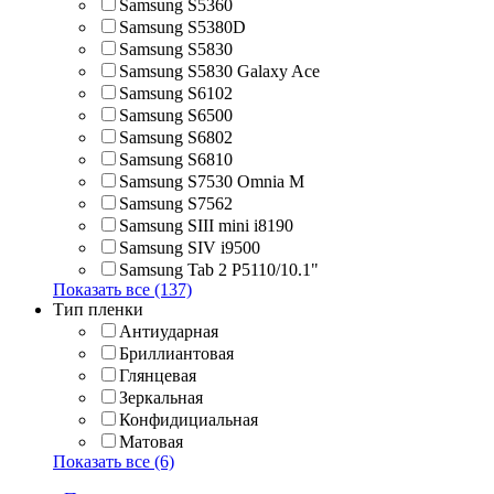
Samsung S5360
Samsung S5380D
Samsung S5830
Samsung S5830 Galaxy Ace
Samsung S6102
Samsung S6500
Samsung S6802
Samsung S6810
Samsung S7530 Omnia M
Samsung S7562
Samsung SIII mini i8190
Samsung SIV i9500
Samsung Tab 2 P5110/10.1"
Показать все (137)
Тип пленки
Антиударная
Бриллиантовая
Глянцевая
Зеркальная
Конфидициальная
Матовая
Показать все (6)