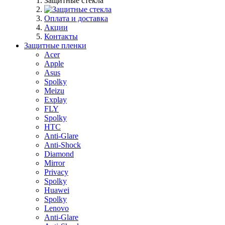
Защитные стекла
Оплата и доставка
Акции
Контакты
Защитные пленки
Acer
Apple
Asus
Spolky
Meizu
Explay
FLY
Spolky
HTC
Anti-Glare
Anti-Shock
Diamond
Mirror
Privacy
Spolky
Huawei
Spolky
Lenovo
Anti-Glare