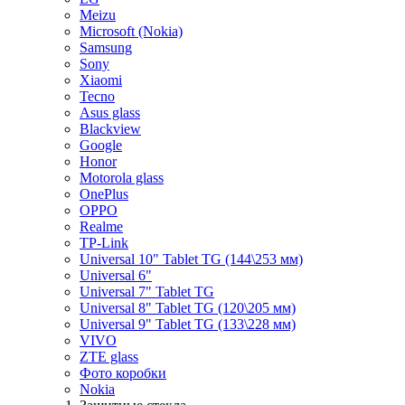
Meizu
Microsoft (Nokia)
Samsung
Sony
Xiaomi
Tecno
Asus glass
Blackview
Google
Honor
Motorola glass
OnePlus
OPPO
Realme
TP-Link
Universal 10" Tablet TG (144\253 мм)
Universal 6"
Universal 7" Tablet TG
Universal 8" Tablet TG (120\205 мм)
Universal 9" Tablet TG (133\228 мм)
VIVO
ZTE glass
Фото коробки
Nokia