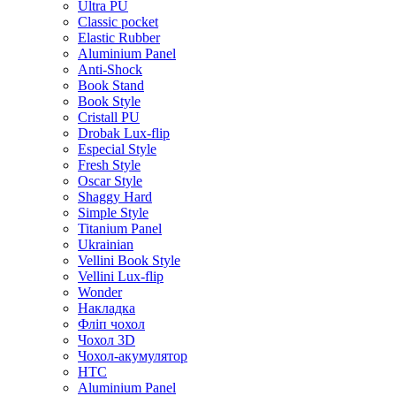
Ultra PU
Classic pocket
Elastic Rubber
Aluminium Panel
Anti-Shock
Book Stand
Book Style
Cristall PU
Drobak Lux-flip
Especial Style
Fresh Style
Oscar Style
Shaggy Hard
Simple Style
Titanium Panel
Ukrainian
Vellini Book Style
Vellini Lux-flip
Wonder
Накладка
Фліп чохол
Чохол 3D
Чохол-акумулятор
HTC
Aluminium Panel