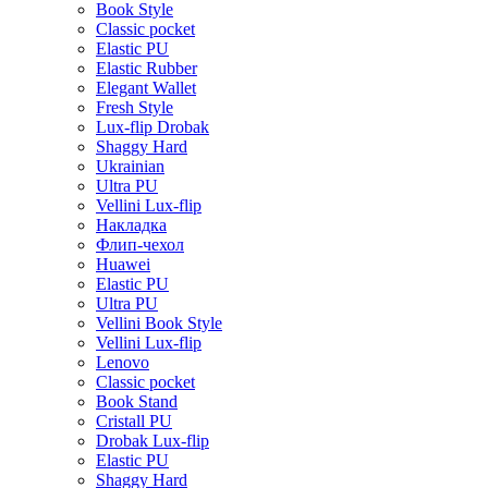
Book Style
Classic pocket
Elastic PU
Elastic Rubber
Elegant Wallet
Fresh Style
Lux-flip Drobak
Shaggy Hard
Ukrainian
Ultra PU
Vellini Lux-flip
Накладка
Флип-чехол
Huawei
Elastic PU
Ultra PU
Vellini Book Style
Vellini Lux-flip
Lenovo
Classic pocket
Book Stand
Cristall PU
Drobak Lux-flip
Elastic PU
Shaggy Hard