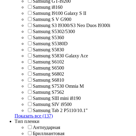
Samsung GT-I9200
Samsung i8160
Samsung I9100 Galaxy S II
Samsung S V G900
Samsung S3 I9300/S3 Neo Duos I9300i
Samsung S5302/5300
Samsung S5360
Samsung S5380D
Samsung S5830
Samsung S5830 Galaxy Ace
Samsung S6102
Samsung S6500
Samsung S6802
Samsung S6810
Samsung S7530 Omnia M
Samsung S7562
Samsung SIII mini i8190
Samsung SIV i9500
Samsung Tab 2 P5110/10.1"
Показать все (137)
Тип пленки
Антиударная
Бриллиантовая