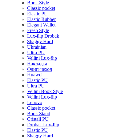
Book Style
Classic pocket
Elastic PU
Elastic Rubber
Elegant Wallet
Fresh Style
Lux-flip Drobak
Shaggy Hard
Ukrainian
Ultra PU
Vellini Lux-flip
Накладка
Флип-чехол
Huawei
Elastic PU
Ultra PU
Vellini Book Style
Vellini Lux-flip
Lenovo
Classic pocket
Book Stand
Cristall PU
Drobak Lux-flip
Elastic PU
Shaggy Hard