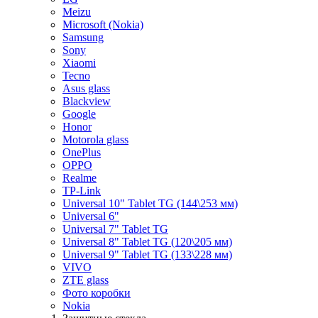
Meizu
Microsoft (Nokia)
Samsung
Sony
Xiaomi
Tecno
Asus glass
Blackview
Google
Honor
Motorola glass
OnePlus
OPPO
Realme
TP-Link
Universal 10" Tablet TG (144\253 мм)
Universal 6"
Universal 7" Tablet TG
Universal 8" Tablet TG (120\205 мм)
Universal 9" Tablet TG (133\228 мм)
VIVO
ZTE glass
Фото коробки
Nokia