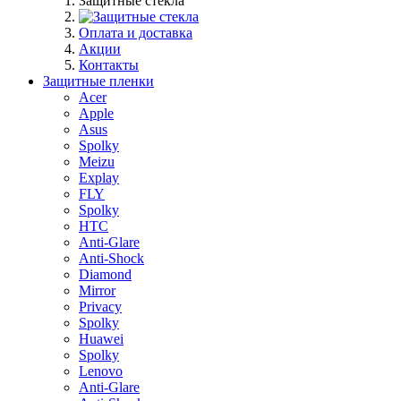
Защитные стекла
Оплата и доставка
Акции
Контакты
Защитные пленки
Acer
Apple
Asus
Spolky
Meizu
Explay
FLY
Spolky
HTC
Anti-Glare
Anti-Shock
Diamond
Mirror
Privacy
Spolky
Huawei
Spolky
Lenovo
Anti-Glare