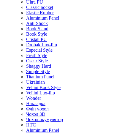
Ultra PU
Classic pocket
Elastic Rubber
Aluminium Panel
Anti-Shock
Book Stand
Book Style
Cristall PU
Drobak Lux-flip
Especial Style
Fresh Style
Oscar Style
Shaggy Hard
Simple Style
Titanium Panel
Ukrainian
Vellini Book Style
Vellini Lux-flip
Wonder
Накладка
Фліп чохол
Чохол 3D
Чохол-акумулятор
HTC
Aluminium Panel