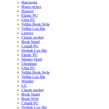
Накладка
Флип-чехол
Huawei
Elastic PU
Ultra PU
Vellini Book Style
Vellini Lux-flip
Lenovo
Classic pocket
Book Stand
Cristall PU
Drobak Lux-flip
Elastic PU
Shaggy Hard
Ukrainian
Ultra PU
Vellini Book Style
Vellini Lux-flip
Wonder
LG
Classic pocket
Book Stand
Book Style
Cristall PU
Drobak Lux-flip