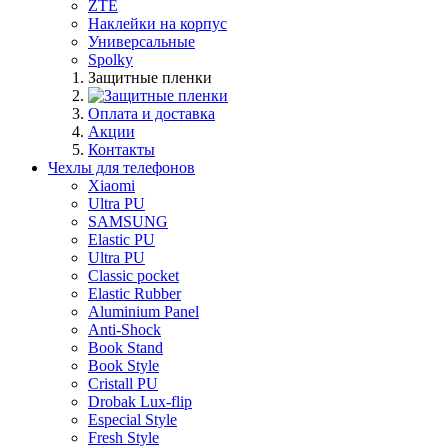
ZTE
Наклейки на корпус
Универсальные
Spolky
Защитные пленки
Оплата и доставка
Акции
Контакты
Чехлы для телефонов
Xiaomi
Ultra PU
SAMSUNG
Elastic PU
Ultra PU
Classic pocket
Elastic Rubber
Aluminium Panel
Anti-Shock
Book Stand
Book Style
Cristall PU
Drobak Lux-flip
Especial Style
Fresh Style