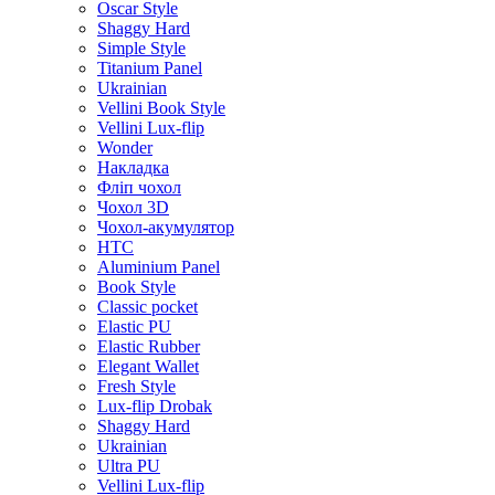
Oscar Style
Shaggy Hard
Simple Style
Titanium Panel
Ukrainian
Vellini Book Style
Vellini Lux-flip
Wonder
Накладка
Фліп чохол
Чохол 3D
Чохол-акумулятор
HTC
Aluminium Panel
Book Style
Classic pocket
Elastic PU
Elastic Rubber
Elegant Wallet
Fresh Style
Lux-flip Drobak
Shaggy Hard
Ukrainian
Ultra PU
Vellini Lux-flip