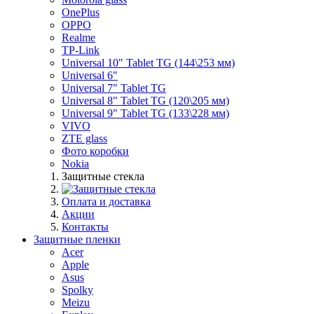
OnePlus
OPPO
Realme
TP-Link
Universal 10" Tablet TG (144\253 мм)
Universal 6"
Universal 7" Tablet TG
Universal 8" Tablet TG (120\205 мм)
Universal 9" Tablet TG (133\228 мм)
VIVO
ZTE glass
Фото коробки
Nokia
Защитные стекла
Оплата и доставка
Акции
Контакты
Защитные пленки
Acer
Apple
Asus
Spolky
Meizu