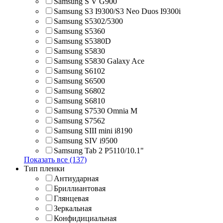
Samsung S V G900
Samsung S3 I9300/S3 Neo Duos I9300i
Samsung S5302/5300
Samsung S5360
Samsung S5380D
Samsung S5830
Samsung S5830 Galaxy Ace
Samsung S6102
Samsung S6500
Samsung S6802
Samsung S6810
Samsung S7530 Omnia M
Samsung S7562
Samsung SIII mini i8190
Samsung SIV i9500
Samsung Tab 2 P5110/10.1"
Показать все (137)
Тип пленки
Антиударная
Бриллиантовая
Глянцевая
Зеркальная
Конфидициальная