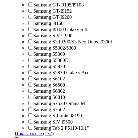
Samsung GT-i9105/i9108
Samsung GT-I9152
Samsung GT-I9200
Samsung i8160
Samsung I9100 Galaxy S II
Samsung S V G900
Samsung S3 I9300/S3 Neo Duos I9300i
Samsung S5302/5300
Samsung S5360
Samsung S5380D
Samsung S5830
Samsung S5830 Galaxy Ace
Samsung S6102
Samsung S6500
Samsung S6802
Samsung S6810
Samsung S7530 Omnia M
Samsung S7562
Samsung SIII mini i8190
Samsung SIV i9500
Samsung Tab 2 P5110/10.1"
Показать все (137)