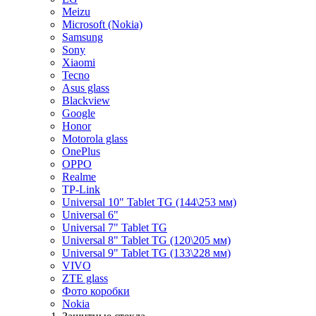
Meizu
Microsoft (Nokia)
Samsung
Sony
Xiaomi
Tecno
Asus glass
Blackview
Google
Honor
Motorola glass
OnePlus
OPPO
Realme
TP-Link
Universal 10" Tablet TG (144\253 мм)
Universal 6"
Universal 7" Tablet TG
Universal 8" Tablet TG (120\205 мм)
Universal 9" Tablet TG (133\228 мм)
VIVO
ZTE glass
Фото коробки
Nokia