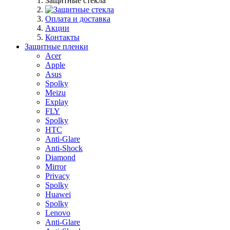
Защитные стекла
Оплата и доставка
Акции
Контакты
Защитные пленки
Acer
Apple
Asus
Spolky
Meizu
Explay
FLY
Spolky
HTC
Anti-Glare
Anti-Shock
Diamond
Mirror
Privacy
Spolky
Huawei
Spolky
Lenovo
Anti-Glare