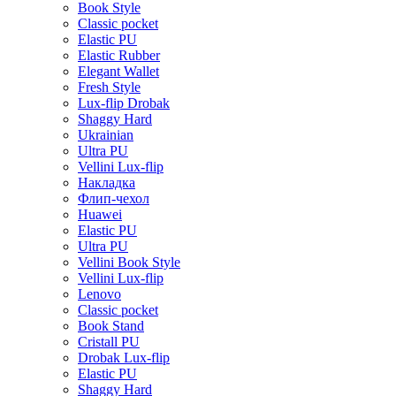
Book Style
Classic pocket
Elastic PU
Elastic Rubber
Elegant Wallet
Fresh Style
Lux-flip Drobak
Shaggy Hard
Ukrainian
Ultra PU
Vellini Lux-flip
Накладка
Флип-чехол
Huawei
Elastic PU
Ultra PU
Vellini Book Style
Vellini Lux-flip
Lenovo
Classic pocket
Book Stand
Cristall PU
Drobak Lux-flip
Elastic PU
Shaggy Hard