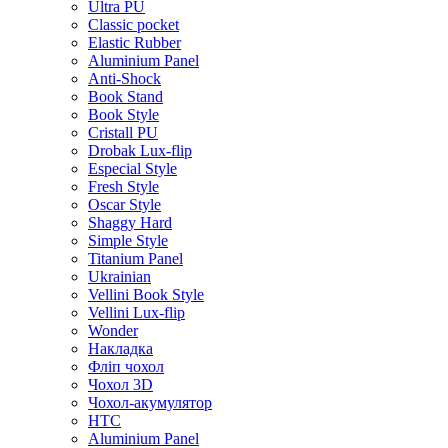
Ultra PU
Classic pocket
Elastic Rubber
Aluminium Panel
Anti-Shock
Book Stand
Book Style
Cristall PU
Drobak Lux-flip
Especial Style
Fresh Style
Oscar Style
Shaggy Hard
Simple Style
Titanium Panel
Ukrainian
Vellini Book Style
Vellini Lux-flip
Wonder
Накладка
Фліп чохол
Чохол 3D
Чохол-акумулятор
HTC
Aluminium Panel