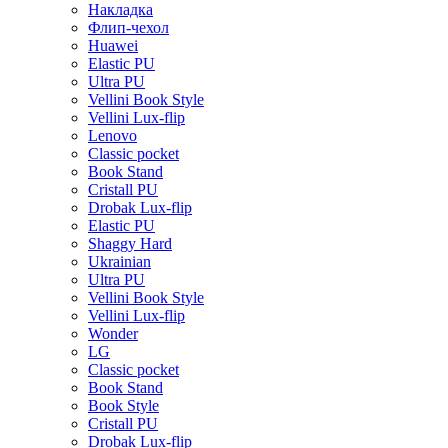
Накладка
Флип-чехол
Huawei
Elastic PU
Ultra PU
Vellini Book Style
Vellini Lux-flip
Lenovo
Classic pocket
Book Stand
Cristall PU
Drobak Lux-flip
Elastic PU
Shaggy Hard
Ukrainian
Ultra PU
Vellini Book Style
Vellini Lux-flip
Wonder
LG
Classic pocket
Book Stand
Book Style
Cristall PU
Drobak Lux-flip