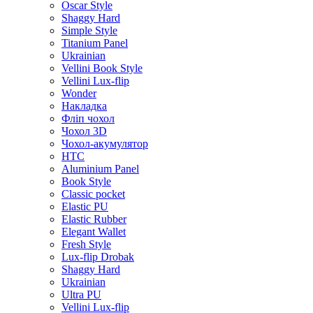
Oscar Style
Shaggy Hard
Simple Style
Titanium Panel
Ukrainian
Vellini Book Style
Vellini Lux-flip
Wonder
Накладка
Фліп чохол
Чохол 3D
Чохол-акумулятор
HTC
Aluminium Panel
Book Style
Classic pocket
Elastic PU
Elastic Rubber
Elegant Wallet
Fresh Style
Lux-flip Drobak
Shaggy Hard
Ukrainian
Ultra PU
Vellini Lux-flip