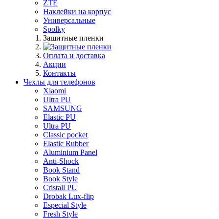
ZTE
Наклейки на корпус
Универсальные
Spolky
Защитные пленки
Оплата и доставка
Акции
Контакты
Чехлы для телефонов
Xiaomi
Ultra PU
SAMSUNG
Elastic PU
Ultra PU
Classic pocket
Elastic Rubber
Aluminium Panel
Anti-Shock
Book Stand
Book Style
Cristall PU
Drobak Lux-flip
Especial Style
Fresh Style