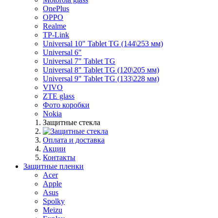
OnePlus
OPPO
Realme
TP-Link
Universal 10" Tablet TG (144\253 мм)
Universal 6"
Universal 7" Tablet TG
Universal 8" Tablet TG (120\205 мм)
Universal 9" Tablet TG (133\228 мм)
VIVO
ZTE glass
Фото коробки
Nokia
Защитные стекла
Оплата и доставка
Акции
Контакты
Защитные пленки
Acer
Apple
Asus
Spolky
Meizu