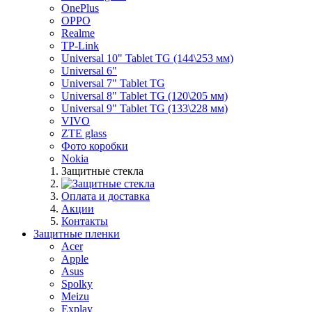
OnePlus
OPPO
Realme
TP-Link
Universal 10" Tablet TG (144\253 мм)
Universal 6"
Universal 7" Tablet TG
Universal 8" Tablet TG (120\205 мм)
Universal 9" Tablet TG (133\228 мм)
VIVO
ZTE glass
Фото коробки
Nokia
Защитные стекла
Оплата и доставка
Акции
Контакты
Защитные пленки
Acer
Apple
Asus
Spolky
Meizu
Explay