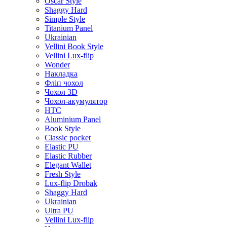
Oscar Style
Shaggy Hard
Simple Style
Titanium Panel
Ukrainian
Vellini Book Style
Vellini Lux-flip
Wonder
Накладка
Фліп чохол
Чохол 3D
Чохол-акумулятор
HTC
Aluminium Panel
Book Style
Classic pocket
Elastic PU
Elastic Rubber
Elegant Wallet
Fresh Style
Lux-flip Drobak
Shaggy Hard
Ukrainian
Ultra PU
Vellini Lux-flip