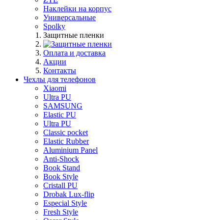
Наклейки на корпус
Универсальные
Spolky
Защитные пленки
Оплата и доставка
Акции
Контакты
Чехлы для телефонов
Xiaomi
Ultra PU
SAMSUNG
Elastic PU
Ultra PU
Classic pocket
Elastic Rubber
Aluminium Panel
Anti-Shock
Book Stand
Book Style
Cristall PU
Drobak Lux-flip
Especial Style
Fresh Style