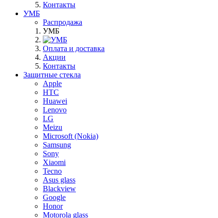
Контакты
УМБ
Распродажа
УМБ
Оплата и доставка
Акции
Контакты
Защитные стекла
Apple
HTC
Huawei
Lenovo
LG
Meizu
Microsoft (Nokia)
Samsung
Sony
Xiaomi
Tecno
Asus glass
Blackview
Google
Honor
Motorola glass