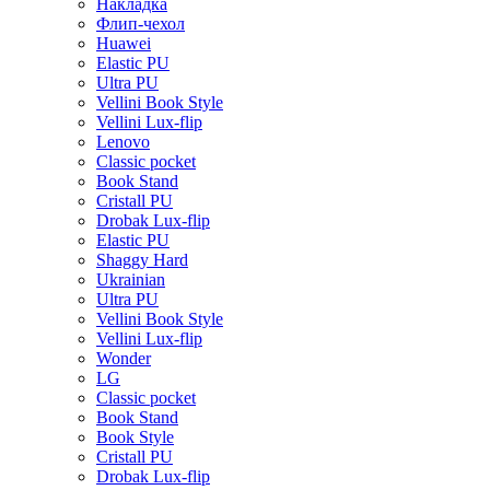
Накладка
Флип-чехол
Huawei
Elastic PU
Ultra PU
Vellini Book Style
Vellini Lux-flip
Lenovo
Classic pocket
Book Stand
Cristall PU
Drobak Lux-flip
Elastic PU
Shaggy Hard
Ukrainian
Ultra PU
Vellini Book Style
Vellini Lux-flip
Wonder
LG
Classic pocket
Book Stand
Book Style
Cristall PU
Drobak Lux-flip