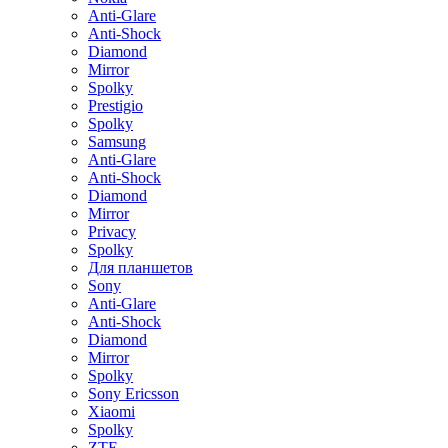
Anti-Glare
Anti-Shock
Diamond
Mirror
Spolky
Prestigio
Spolky
Samsung
Anti-Glare
Anti-Shock
Diamond
Mirror
Privacy
Spolky
Для планшетов
Sony
Anti-Glare
Anti-Shock
Diamond
Mirror
Spolky
Sony Ericsson
Xiaomi
Spolky
ZTE