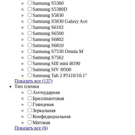
Samsung S5360
Samsung S5380D
Samsung S5830
Samsung S5830 Galaxy Ace
Samsung S6102
Samsung S6500
Samsung S6802
Samsung S6810
Samsung S7530 Omnia M
Samsung S7562
Samsung SIII mini i8190
Samsung SIV i9500
Samsung Tab 2 P5110/10.1"
Показать все (137)
Тип пленки
Антиударная
Бриллиантовая
Глянцевая
Зеркальная
Конфидициальная
Матовая
Показать все (6)