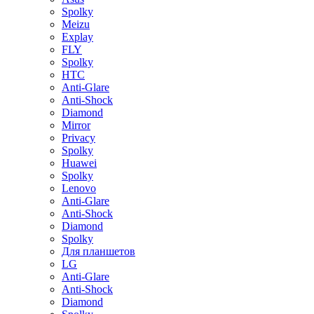
Spolky
Meizu
Explay
FLY
Spolky
HTC
Anti-Glare
Anti-Shock
Diamond
Mirror
Privacy
Spolky
Huawei
Spolky
Lenovo
Anti-Glare
Anti-Shock
Diamond
Spolky
Для планшетов
LG
Anti-Glare
Anti-Shock
Diamond