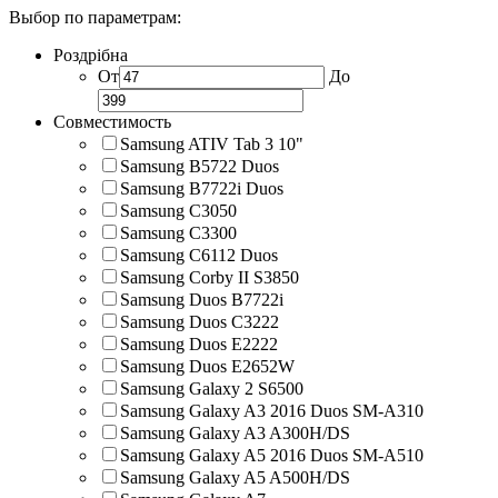
Выбор по параметрам:
Роздрібна
От
До
Совместимость
Samsung ATIV Tab 3 10"
Samsung B5722 Duos
Samsung B7722i Duos
Samsung C3050
Samsung C3300
Samsung C6112 Duos
Samsung Corby II S3850
Samsung Duos B7722i
Samsung Duos C3222
Samsung Duos E2222
Samsung Duos E2652W
Samsung Galaxy 2 S6500
Samsung Galaxy A3 2016 Duos SM-A310
Samsung Galaxy A3 A300H/DS
Samsung Galaxy A5 2016 Duos SM-A510
Samsung Galaxy A5 A500H/DS