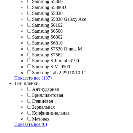
Samsung S5360
Samsung S5380D
Samsung S5830
Samsung S5830 Galaxy Ace
Samsung S6102
Samsung S6500
Samsung S6802
Samsung S6810
Samsung S7530 Omnia M
Samsung S7562
Samsung SIII mini i8190
Samsung SIV i9500
Samsung Tab 2 P5110/10.1"
Показать все (137)
Тип пленки
Антиударная
Бриллиантовая
Глянцевая
Зеркальная
Конфидициальная
Матовая
Показать все (6)