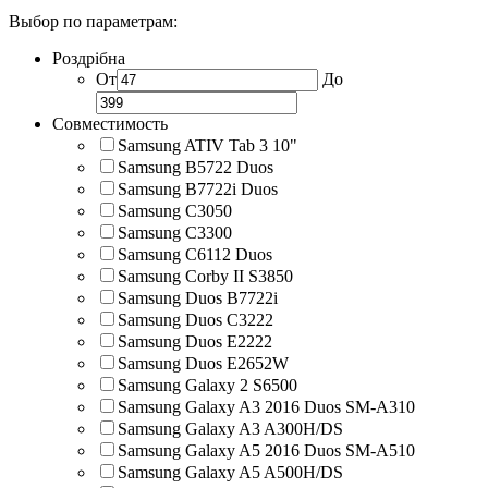
Выбор по параметрам:
Роздрібна
От
До
Совместимость
Samsung ATIV Tab 3 10"
Samsung B5722 Duos
Samsung B7722i Duos
Samsung C3050
Samsung C3300
Samsung C6112 Duos
Samsung Corby II S3850
Samsung Duos B7722i
Samsung Duos C3222
Samsung Duos E2222
Samsung Duos E2652W
Samsung Galaxy 2 S6500
Samsung Galaxy A3 2016 Duos SM-A310
Samsung Galaxy A3 A300H/DS
Samsung Galaxy A5 2016 Duos SM-A510
Samsung Galaxy A5 A500H/DS