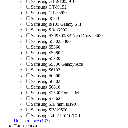
Samsung GT-i9105/i9108
Samsung GT-I9152
Samsung GT-I9200
Samsung i8160
Samsung I9100 Galaxy S II
Samsung S V G900
Samsung S3 I9300/S3 Neo Duos I9300i
Samsung S5302/5300
Samsung S5360
Samsung S5380D
Samsung S5830
Samsung S5830 Galaxy Ace
Samsung S6102
Samsung S6500
Samsung S6802
Samsung S6810
Samsung S7530 Omnia M
Samsung S7562
Samsung SIII mini i8190
Samsung SIV i9500
Samsung Tab 2 P5110/10.1"
Показать все (137)
Тип пленки