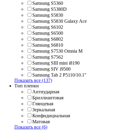
Samsung S5360
Samsung S5380D
Samsung S5830
Samsung S5830 Galaxy Ace
Samsung S6102
Samsung S6500
Samsung S6802
Samsung S6810
Samsung S7530 Omnia M
Samsung S7562
Samsung SIII mini i8190
Samsung SIV i9500
Samsung Tab 2 P5110/10.1"
Показать все (137)
Тип пленки
Антиударная
Бриллиантовая
Глянцевая
Зеркальная
Конфидициальная
Матовая
Показать все (6)