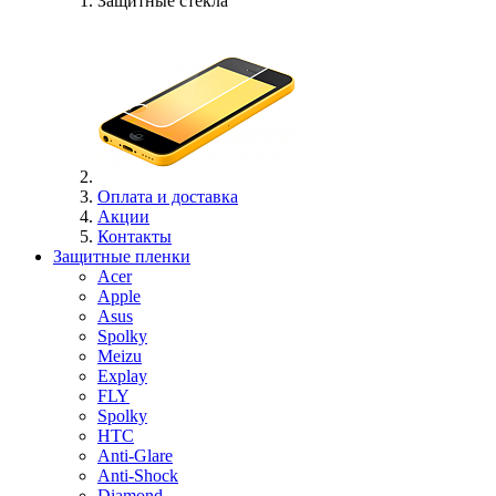
Защитные стекла
Оплата и доставка
Акции
Контакты
Защитные пленки
Acer
Apple
Asus
Spolky
Meizu
Explay
FLY
Spolky
HTC
Anti-Glare
Anti-Shock
Diamond