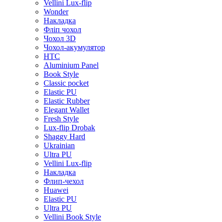
Vellini Lux-flip
Wonder
Накладка
Фліп чохол
Чохол 3D
Чохол-акумулятор
HTC
Aluminium Panel
Book Style
Classic pocket
Elastic PU
Elastic Rubber
Elegant Wallet
Fresh Style
Lux-flip Drobak
Shaggy Hard
Ukrainian
Ultra PU
Vellini Lux-flip
Накладка
Флип-чехол
Huawei
Elastic PU
Ultra PU
Vellini Book Style