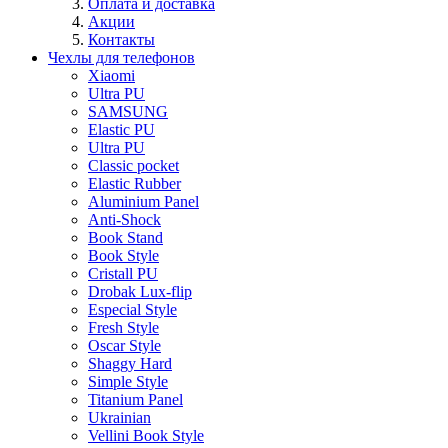
Оплата и доставка
Акции
Контакты
Чехлы для телефонов
Xiaomi
Ultra PU
SAMSUNG
Elastic PU
Ultra PU
Classic pocket
Elastic Rubber
Aluminium Panel
Anti-Shock
Book Stand
Book Style
Cristall PU
Drobak Lux-flip
Especial Style
Fresh Style
Oscar Style
Shaggy Hard
Simple Style
Titanium Panel
Ukrainian
Vellini Book Style