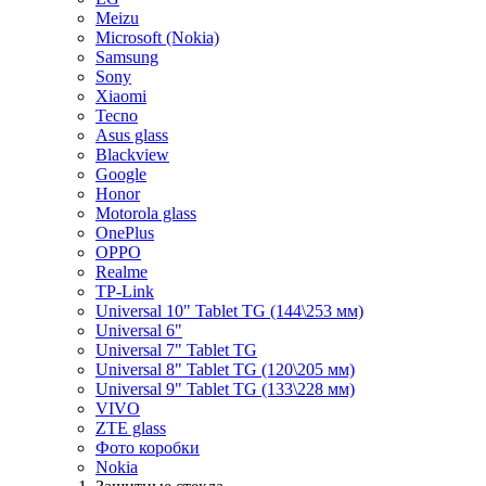
Meizu
Microsoft (Nokia)
Samsung
Sony
Xiaomi
Tecno
Asus glass
Blackview
Google
Honor
Motorola glass
OnePlus
OPPO
Realme
TP-Link
Universal 10" Tablet TG (144\253 мм)
Universal 6"
Universal 7" Tablet TG
Universal 8" Tablet TG (120\205 мм)
Universal 9" Tablet TG (133\228 мм)
VIVO
ZTE glass
Фото коробки
Nokia