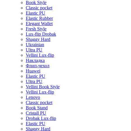
Book Style
Classic pocket
Elastic PU
Elastic Rubber
Elegant Wallet
Fresh Style
Lux-flip Drobak
Shaggy Hard
Ukrainian
Ultra PU
Vellini Lux-flip
Накладка
Флип-чехол
Huawei
Elastic PU
Ultra PU
Vellini Book Style
Vellini Lux-flip
Lenovo
Classic pocket
Book Stand
Cristall PU
Drobak Lux-flip
Elastic PU
Shaggy Hard