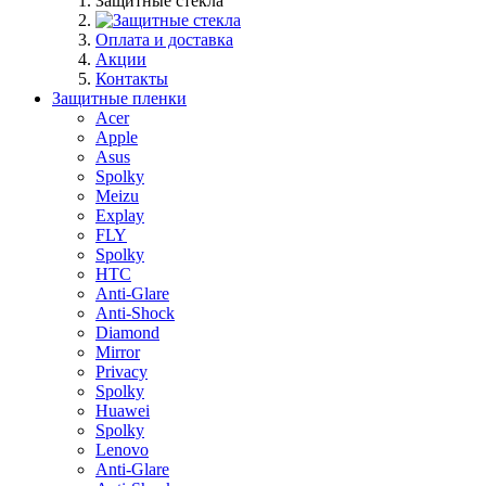
Защитные стекла
Оплата и доставка
Акции
Контакты
Защитные пленки
Acer
Apple
Asus
Spolky
Meizu
Explay
FLY
Spolky
HTC
Anti-Glare
Anti-Shock
Diamond
Mirror
Privacy
Spolky
Huawei
Spolky
Lenovo
Anti-Glare