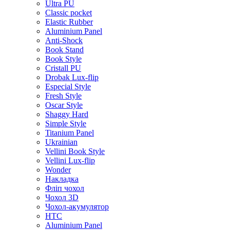
Ultra PU
Classic pocket
Elastic Rubber
Aluminium Panel
Anti-Shock
Book Stand
Book Style
Cristall PU
Drobak Lux-flip
Especial Style
Fresh Style
Oscar Style
Shaggy Hard
Simple Style
Titanium Panel
Ukrainian
Vellini Book Style
Vellini Lux-flip
Wonder
Накладка
Фліп чохол
Чохол 3D
Чохол-акумулятор
HTC
Aluminium Panel