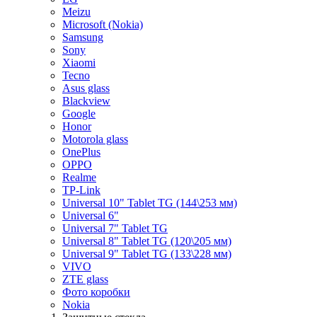
Meizu
Microsoft (Nokia)
Samsung
Sony
Xiaomi
Tecno
Asus glass
Blackview
Google
Honor
Motorola glass
OnePlus
OPPO
Realme
TP-Link
Universal 10" Tablet TG (144\253 мм)
Universal 6"
Universal 7" Tablet TG
Universal 8" Tablet TG (120\205 мм)
Universal 9" Tablet TG (133\228 мм)
VIVO
ZTE glass
Фото коробки
Nokia