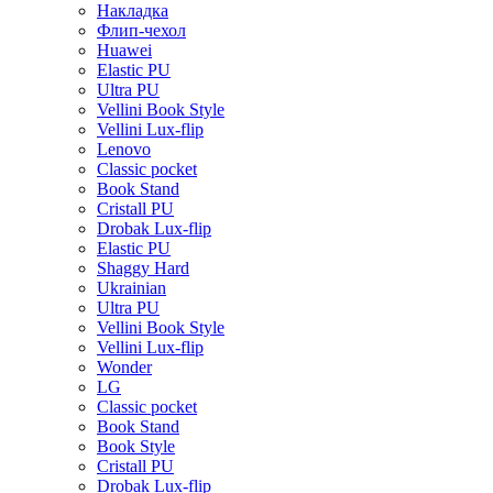
Накладка
Флип-чехол
Huawei
Elastic PU
Ultra PU
Vellini Book Style
Vellini Lux-flip
Lenovo
Classic pocket
Book Stand
Cristall PU
Drobak Lux-flip
Elastic PU
Shaggy Hard
Ukrainian
Ultra PU
Vellini Book Style
Vellini Lux-flip
Wonder
LG
Classic pocket
Book Stand
Book Style
Cristall PU
Drobak Lux-flip