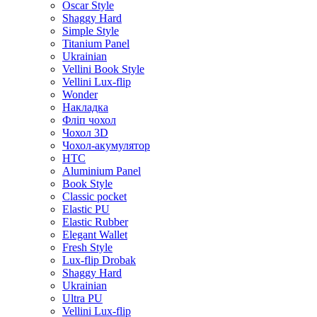
Oscar Style
Shaggy Hard
Simple Style
Titanium Panel
Ukrainian
Vellini Book Style
Vellini Lux-flip
Wonder
Накладка
Фліп чохол
Чохол 3D
Чохол-акумулятор
HTC
Aluminium Panel
Book Style
Classic pocket
Elastic PU
Elastic Rubber
Elegant Wallet
Fresh Style
Lux-flip Drobak
Shaggy Hard
Ukrainian
Ultra PU
Vellini Lux-flip