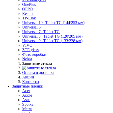
OnePlus
OPPO
Realme
TP-Link
Universal 10" Tablet TG (144\253 мм)
Universal 6"
Universal 7" Tablet TG
Universal 8" Tablet TG (120\205 мм)
Universal 9" Tablet TG (133\228 мм)
VIVO
ZTE glass
Фото коробки
Nokia
Защитные стекла
Оплата и доставка
Акции
Контакты
Защитные пленки
Acer
Apple
Asus
Spolky
Meizu