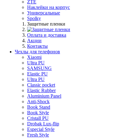
ZTE
Наклейки на корпус
Универсальные
Spolky
Защитные пленки
Оплата и доставка
Акции
Контакты
Чехлы для телефонов
Xiaomi
Ultra PU
SAMSUNG
Elastic PU
Ultra PU
Classic pocket
Elastic Rubber
Aluminium Panel
Anti-Shock
Book Stand
Book Style
Cristall PU
Drobak Lux-flip
Especial Style
Fresh Style