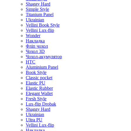
Shaggy Hard
Simple Style
Titanium Panel
Ukrainian
Vellini Book Style
Vellini Lux-flip
Wonder
Накладка
Фліп чохол
Чохол 3D
Чохол-акумулятор
HTC
Aluminium Panel
Book Style
Classic pocket
Elastic PU
Elastic Rubber
Elegant Wallet
Fresh Style
Lux-flip Drobak
Shaggy Hard
Ukrainian
Ultra PU
Vellini Lux-flip
Накладка