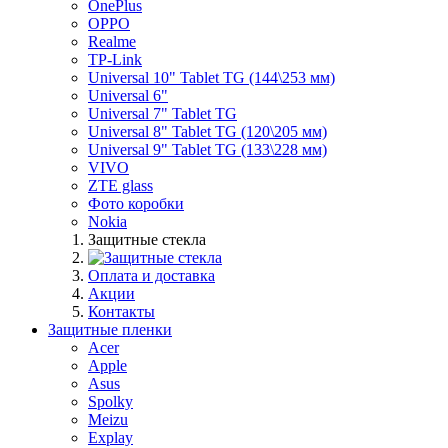
OnePlus
OPPO
Realme
TP-Link
Universal 10" Tablet TG (144\253 мм)
Universal 6"
Universal 7" Tablet TG
Universal 8" Tablet TG (120\205 мм)
Universal 9" Tablet TG (133\228 мм)
VIVO
ZTE glass
Фото коробки
Nokia
Защитные стекла
Оплата и доставка
Акции
Контакты
Защитные пленки
Acer
Apple
Asus
Spolky
Meizu
Explay