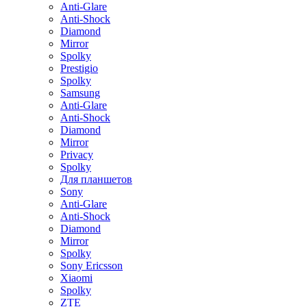
Anti-Glare
Anti-Shock
Diamond
Mirror
Spolky
Prestigio
Spolky
Samsung
Anti-Glare
Anti-Shock
Diamond
Mirror
Privacy
Spolky
Для планшетов
Sony
Anti-Glare
Anti-Shock
Diamond
Mirror
Spolky
Sony Ericsson
Xiaomi
Spolky
ZTE