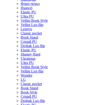
Флип-чехол
Huawei
Elastic PU
Ultra PU
Vellini Book Style
Vellini Lux-flip
Lenovo
Classic pocket
Book Stand
Cristall PU
Drobak Lux-flip
Elastic PU
Shaggy Hard
Ukrainian
Ultra PU
Vellini Book Style
Vellini Lux-flip
Wonder
LG
Classic pocket
Book Stand
Book Style
Cristall PU
Drobak Lux-flip
Elastic PU