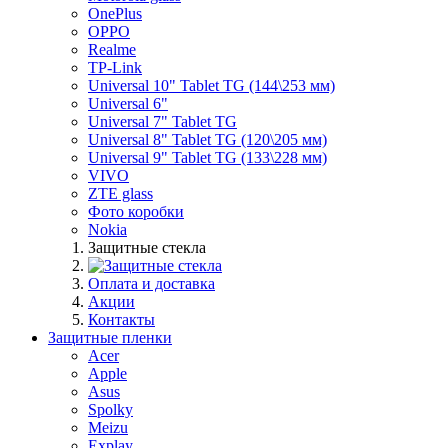
OnePlus
OPPO
Realme
TP-Link
Universal 10" Tablet TG (144\253 мм)
Universal 6"
Universal 7" Tablet TG
Universal 8" Tablet TG (120\205 мм)
Universal 9" Tablet TG (133\228 мм)
VIVO
ZTE glass
Фото коробки
Nokia
Защитные стекла
Оплата и доставка
Акции
Контакты
Защитные пленки
Acer
Apple
Asus
Spolky
Meizu
Explay