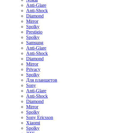
Anti-Glare
Anti-Shock
Diamond
Mirror
Spolky
Prestigio
Spolky
Samsung
Anti-Glare
Anti-Shock
Diamond
Mirror
Privacy
Spolky
Для планшетов
Sony
Anti-Glare
Anti-Shock
Diamond
Mirror
Spolky
Sony Ericsson
Xiaomi
Spolky