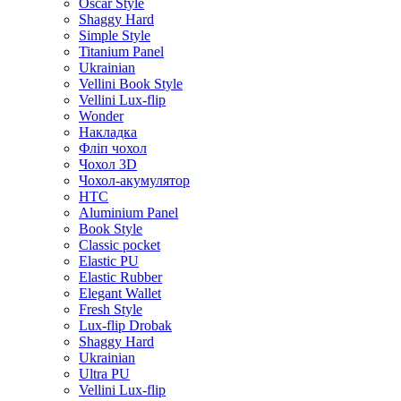
Oscar Style
Shaggy Hard
Simple Style
Titanium Panel
Ukrainian
Vellini Book Style
Vellini Lux-flip
Wonder
Накладка
Фліп чохол
Чохол 3D
Чохол-акумулятор
HTC
Aluminium Panel
Book Style
Classic pocket
Elastic PU
Elastic Rubber
Elegant Wallet
Fresh Style
Lux-flip Drobak
Shaggy Hard
Ukrainian
Ultra PU
Vellini Lux-flip