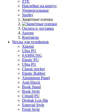
ZTE
Наклейки на корпус
Универсальные
Spolky
Защитные пленки
Оплата и доставка
Акции
Контакты
Чехлы для телефонов
Xiaomi
Ultra PU
SAMSUNG
Elastic PU
Ultra PU
Classic pocket
Elastic Rubber
Aluminium Panel
Anti-Shock
Book Stand
Book Style
Cristall PU
Drobak Lux-flip
Especial Style
Fresh Style