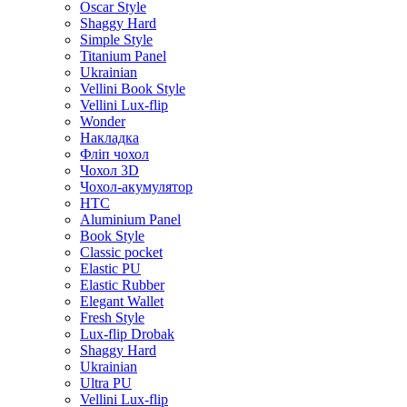
Oscar Style
Shaggy Hard
Simple Style
Titanium Panel
Ukrainian
Vellini Book Style
Vellini Lux-flip
Wonder
Накладка
Фліп чохол
Чохол 3D
Чохол-акумулятор
HTC
Aluminium Panel
Book Style
Classic pocket
Elastic PU
Elastic Rubber
Elegant Wallet
Fresh Style
Lux-flip Drobak
Shaggy Hard
Ukrainian
Ultra PU
Vellini Lux-flip