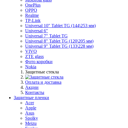
OnePlus
OPPO
Realme
TP-Link
Universal 10" Tablet TG (144\253 мм)
Universal 6"
Universal 7" Tablet TG
Universal 8" Tablet TG (120\205 мм)
Universal 9" Tablet TG (133\228 мм)
VIVO
ZTE glass
Фото коробки
Nokia
Защитные стекла
Оплата и доставка
Акции
Контакты
Защитные пленки
Acer
Apple
Asus
Spolky
Meizu