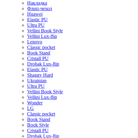
Накладка
Флип-чехол
Huawei
Elastic PU
Ultra PU
Vellini Book Style
Vellini Lux-flip
Lenovo
Classic pocket
Book Stand
Cristall PU
Drobak Lux-flip
Elastic PU
Shaggy Hard
Ukrainian
Ultra PU
Vellini Book Style
Vellini Lux-flip
Wonder
LG
Classic pocket
Book Stand
Book Style
Cristall PU
Drobak Lux-flip