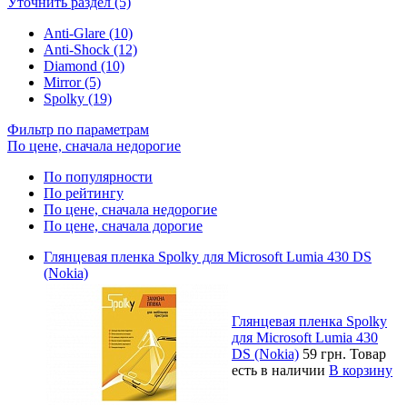
Уточнить раздел (5)
Anti-Glare (10)
Anti-Shock (12)
Diamond (10)
Mirror (5)
Spolky (19)
Фильтр по параметрам
По цене, сначала недорогие
По популярности
По рейтингу
По цене, сначала недорогие
По цене, сначала дорогие
Глянцевая пленка Spolky для Microsoft Lumia 430 DS
(Nokia)
Глянцевая пленка Spolky
для Microsoft Lumia 430
DS (Nokia)
59 грн.
Товар
есть в наличии
В корзину