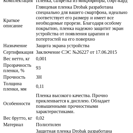
Комплектация
Пленка, салфетка из микрофибры, софт-кард
Глянцевая пленка Drobak разработана
специально для вашего смартфона, идеально
соответствует его размеру и имеет все
Краткое
необходимые прорези. Благодаря особому
описание
покрытию, пленка надежно защитит экран
устройства от появления царапин и
потертостей на его поверхно
Назначение
Защита экрана устройства
Сертификация
Заключение СЭС №26227 от 17.06.2015
Вес нетто, кг
0,001
Прозрачность
93
пленки, %
Прочность
3H
Толщина
0,11
пленки, мм
Пленка высокого качества. Прочно
приклеивается к дисплею. Обладает
Особенности
повышенными прочностными
характеристиками.
Вес брутто, кг
0,02
Материал
Полиэтилен
Защитная пленка Drobak разработана