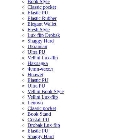
Book Style
Classic pocket
Elastic PU
Elastic Rubber
Elegant Wallet
Fresh Style
Lux-flip Drobak
Shaggy Hard
Ukrainian
Ultra PU
Vellini Lux-flip
Накладка
Флип-чехол
Huawei
Elastic PU
Ultra PU
Vellini Book Style
Vellini Lux-flip
Lenovo
Classic pocket
Book Stand
Cristall PU
Drobak Lux-flip
Elastic PU
Shaggy Hard