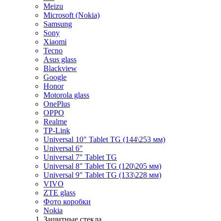
Meizu
Microsoft (Nokia)
Samsung
Sony
Xiaomi
Tecno
Asus glass
Blackview
Google
Honor
Motorola glass
OnePlus
OPPO
Realme
TP-Link
Universal 10" Tablet TG (144\253 мм)
Universal 6"
Universal 7" Tablet TG
Universal 8" Tablet TG (120\205 мм)
Universal 9" Tablet TG (133\228 мм)
VIVO
ZTE glass
Фото коробки
Nokia
Защитные стекла