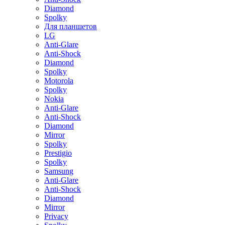
Diamond
Spolky
Для планшетов
LG
Anti-Glare
Anti-Shock
Diamond
Spolky
Motorola
Spolky
Nokia
Anti-Glare
Anti-Shock
Diamond
Mirror
Spolky
Prestigio
Spolky
Samsung
Anti-Glare
Anti-Shock
Diamond
Mirror
Privacy