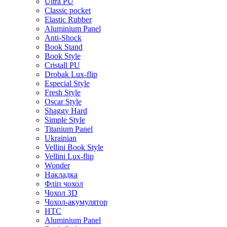
Ultra PU
Classic pocket
Elastic Rubber
Aluminium Panel
Anti-Shock
Book Stand
Book Style
Cristall PU
Drobak Lux-flip
Especial Style
Fresh Style
Oscar Style
Shaggy Hard
Simple Style
Titanium Panel
Ukrainian
Vellini Book Style
Vellini Lux-flip
Wonder
Накладка
Фліп чохол
Чохол 3D
Чохол-акумулятор
HTC
Aluminium Panel