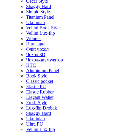
Oscar Style
Shaggy Hard
Simple Style
Titanium Panel
Ukrainian
Vellini Book Style
Vellini Lux-flip
Wonder
Накладка
Фліп чохол
Чохол 3D
Чохол-акумулятор
HTC
Aluminium Panel
Book Style
Classic pocket
Elastic PU
Elastic Rubber
Elegant Wallet
Fresh Style
Lux-flip Drobak
Shaggy Hard
Ukrainian
Ultra PU
Vellini Lux-flip