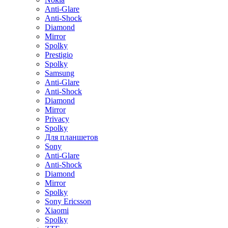
Anti-Glare
Anti-Shock
Diamond
Mirror
Spolky
Prestigio
Spolky
Samsung
Anti-Glare
Anti-Shock
Diamond
Mirror
Privacy
Spolky
Для планшетов
Sony
Anti-Glare
Anti-Shock
Diamond
Mirror
Spolky
Sony Ericsson
Xiaomi
Spolky