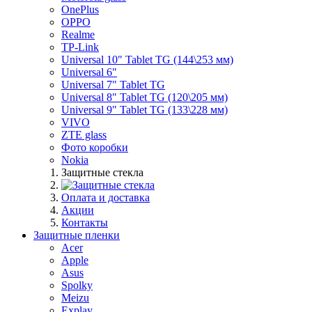
OnePlus
OPPO
Realme
TP-Link
Universal 10" Tablet TG (144\253 мм)
Universal 6"
Universal 7" Tablet TG
Universal 8" Tablet TG (120\205 мм)
Universal 9" Tablet TG (133\228 мм)
VIVO
ZTE glass
Фото коробки
Nokia
Защитные стекла
Оплата и доставка
Акции
Контакты
Защитные пленки
Acer
Apple
Asus
Spolky
Meizu
Explay