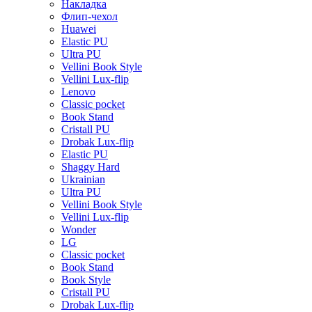
Накладка
Флип-чехол
Huawei
Elastic PU
Ultra PU
Vellini Book Style
Vellini Lux-flip
Lenovo
Classic pocket
Book Stand
Cristall PU
Drobak Lux-flip
Elastic PU
Shaggy Hard
Ukrainian
Ultra PU
Vellini Book Style
Vellini Lux-flip
Wonder
LG
Classic pocket
Book Stand
Book Style
Cristall PU
Drobak Lux-flip