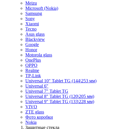
Meizu
Microsoft (Nokia)
Samsung
Sony
Xiaomi
Tecno
Asus glass
Blackview
Google
Honor
Motorola glass
OnePlus
OPPO
Realme
TP-Link
Universal 10" Tablet TG (144\253 мм)
Universal 6"
Universal 7" Tablet TG
Universal 8" Tablet TG (120\205 мм)
Universal 9" Tablet TG (133\228 мм)
VIVO
ZTE glass
Фото коробки
Nokia
Защитные стекла