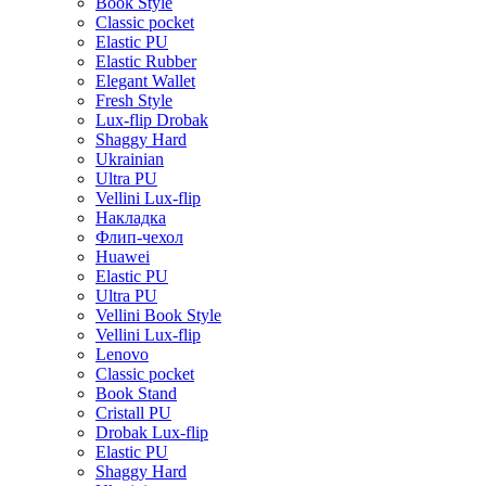
Book Style
Classic pocket
Elastic PU
Elastic Rubber
Elegant Wallet
Fresh Style
Lux-flip Drobak
Shaggy Hard
Ukrainian
Ultra PU
Vellini Lux-flip
Накладка
Флип-чехол
Huawei
Elastic PU
Ultra PU
Vellini Book Style
Vellini Lux-flip
Lenovo
Classic pocket
Book Stand
Cristall PU
Drobak Lux-flip
Elastic PU
Shaggy Hard