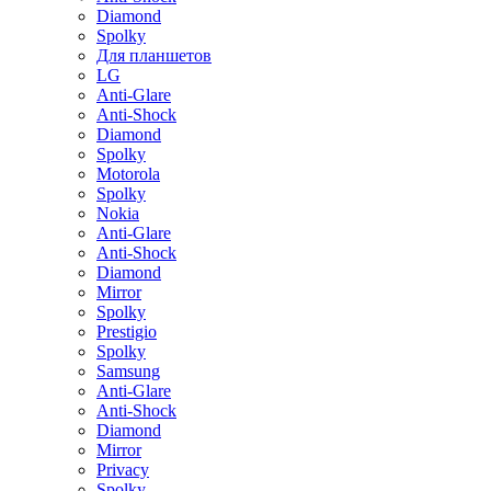
Diamond
Spolky
Для планшетов
LG
Anti-Glare
Anti-Shock
Diamond
Spolky
Motorola
Spolky
Nokia
Anti-Glare
Anti-Shock
Diamond
Mirror
Spolky
Prestigio
Spolky
Samsung
Anti-Glare
Anti-Shock
Diamond
Mirror
Privacy
Spolky