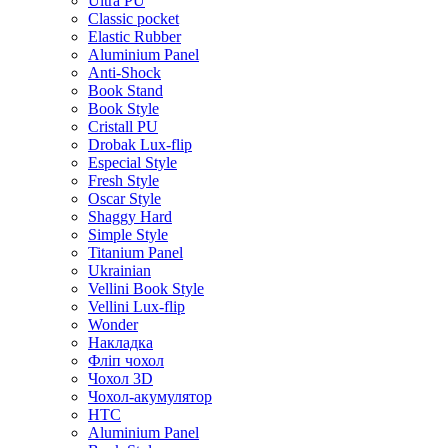
Ultra PU
Classic pocket
Elastic Rubber
Aluminium Panel
Anti-Shock
Book Stand
Book Style
Cristall PU
Drobak Lux-flip
Especial Style
Fresh Style
Oscar Style
Shaggy Hard
Simple Style
Titanium Panel
Ukrainian
Vellini Book Style
Vellini Lux-flip
Wonder
Накладка
Фліп чохол
Чохол 3D
Чохол-акумулятор
HTC
Aluminium Panel