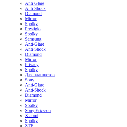
Anti-Glare
Anti-Shock
Diamond
Mirror
Spolky
Prestigio
Spolky
Samsung
Anti-Glare
Anti-Shock
Diamond
Mirror
Privacy
Spolky
Для планшетов
Sony
Anti-Glare
Anti-Shock
Diamond
Mirror
Spolky
Sony Ericsson
Xiaomi
Spolky
ZTE