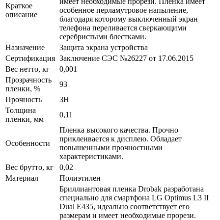
имеет необходимые прорези. Пленка имеет
Краткое
особенное перламутровое напыление,
описание
благодаря которому выключенный экран
телефона переливается сверкающими
серебристыми блестками.
Назначение
Защита экрана устройства
Сертификация
Заключение СЭС №26227 от 17.06.2015
Вес нетто, кг
0,001
Прозрачность
93
пленки, %
Прочность
3H
Толщина
0,11
пленки, мм
Пленка высокого качества. Прочно
приклеивается к дисплею. Обладает
Особенности
повышенными прочностными
характеристиками.
Вес брутто, кг
0,02
Материал
Полиэтилен
Бриллиантовая пленка Drobak разработана
специально для смартфона LG Optimus L3 II
Dual E435, идеально соответствует его
размерам и имеет необходимые прорези.