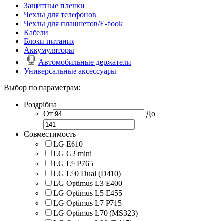
Защитные пленки
Чехлы для телефонов
Чехлы для планшетов/E-book
Кабели
Блоки питания
Аккумуляторы
Автомобильные держатели
Универсальные аксессуары
Выбор по параметрам:
Роздрібна
От
До
Совместимость
LG E610
LG G2 mini
LG L9 P765
LG L90 Dual (D410)
LG Optimus L3 E400
LG Optimus L5 E455
LG Optimus L7 P715
LG Optimus L70 (MS323)