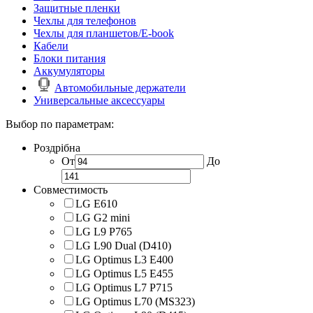
Защитные пленки
Чехлы для телефонов
Чехлы для планшетов/E-book
Кабели
Блоки питания
Аккумуляторы
Автомобильные держатели
Универсальные аксессуары
Выбор по параметрам:
Роздрібна
От
До
Совместимость
LG E610
LG G2 mini
LG L9 P765
LG L90 Dual (D410)
LG Optimus L3 E400
LG Optimus L5 E455
LG Optimus L7 P715
LG Optimus L70 (MS323)