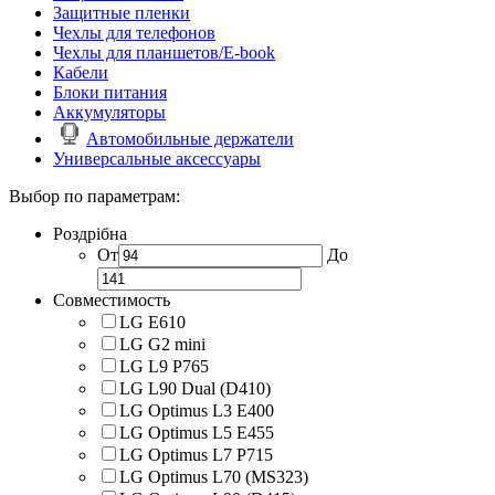
Защитные пленки
Чехлы для телефонов
Чехлы для планшетов/E-book
Кабели
Блоки питания
Аккумуляторы
Автомобильные держатели
Универсальные аксессуары
Выбор по параметрам:
Роздрібна
От
До
Совместимость
LG E610
LG G2 mini
LG L9 P765
LG L90 Dual (D410)
LG Optimus L3 E400
LG Optimus L5 E455
LG Optimus L7 P715
LG Optimus L70 (MS323)