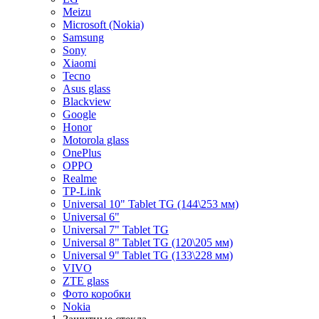
Meizu
Microsoft (Nokia)
Samsung
Sony
Xiaomi
Tecno
Asus glass
Blackview
Google
Honor
Motorola glass
OnePlus
OPPO
Realme
TP-Link
Universal 10" Tablet TG (144\253 мм)
Universal 6"
Universal 7" Tablet TG
Universal 8" Tablet TG (120\205 мм)
Universal 9" Tablet TG (133\228 мм)
VIVO
ZTE glass
Фото коробки
Nokia