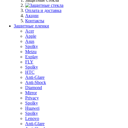
Защитные стекла
Оплата и доставка
Акции
Контакты
Защитные пленки
Acer
Apple
Asus
Spolky
Meizu
Explay
FLY
Spolky
HTC
Anti-Glare
Anti-Shock
Diamond
Mirror
Privacy
Spolky
Huawei
Spolky
Lenovo
Anti-Glare