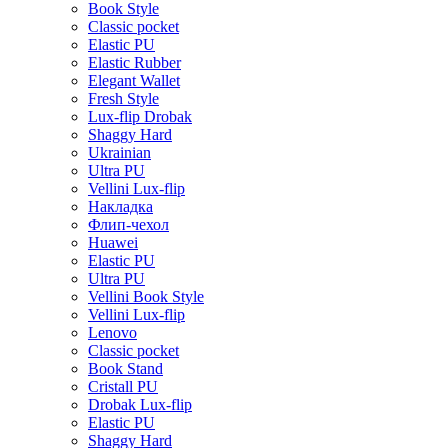
Book Style
Classic pocket
Elastic PU
Elastic Rubber
Elegant Wallet
Fresh Style
Lux-flip Drobak
Shaggy Hard
Ukrainian
Ultra PU
Vellini Lux-flip
Накладка
Флип-чехол
Huawei
Elastic PU
Ultra PU
Vellini Book Style
Vellini Lux-flip
Lenovo
Classic pocket
Book Stand
Cristall PU
Drobak Lux-flip
Elastic PU
Shaggy Hard