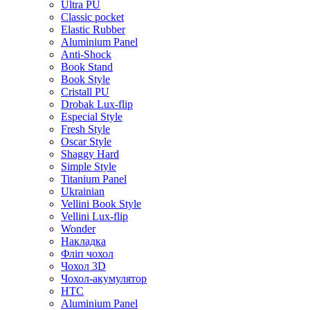
Ultra PU
Classic pocket
Elastic Rubber
Aluminium Panel
Anti-Shock
Book Stand
Book Style
Cristall PU
Drobak Lux-flip
Especial Style
Fresh Style
Oscar Style
Shaggy Hard
Simple Style
Titanium Panel
Ukrainian
Vellini Book Style
Vellini Lux-flip
Wonder
Накладка
Фліп чохол
Чохол 3D
Чохол-акумулятор
HTC
Aluminium Panel