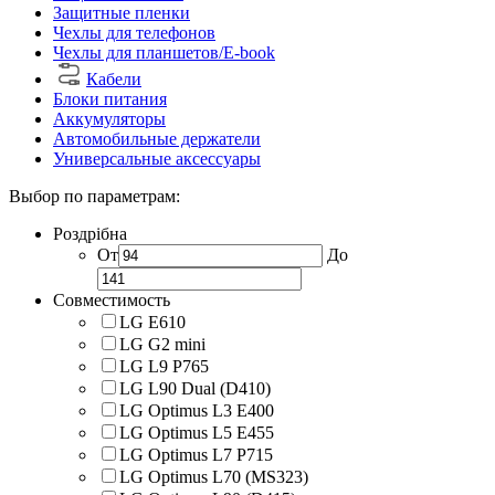
Защитные пленки
Чехлы для телефонов
Чехлы для планшетов/E-book
Кабели
Блоки питания
Аккумуляторы
Автомобильные держатели
Универсальные аксессуары
Выбор по параметрам:
Роздрібна
От
До
Совместимость
LG E610
LG G2 mini
LG L9 P765
LG L90 Dual (D410)
LG Optimus L3 E400
LG Optimus L5 E455
LG Optimus L7 P715
LG Optimus L70 (MS323)