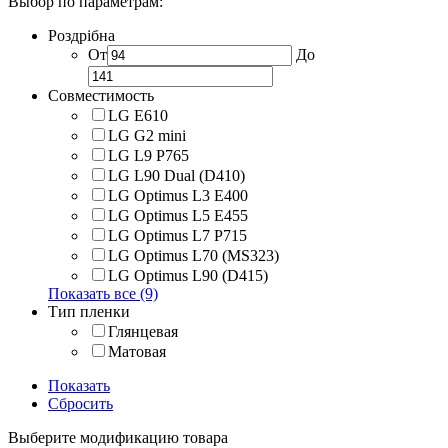
Выбор по параметрам:
Роздрібна
От
До
Совместимость
LG E610
LG G2 mini
LG L9 P765
LG L90 Dual (D410)
LG Optimus L3 E400
LG Optimus L5 E455
LG Optimus L7 P715
LG Optimus L70 (MS323)
LG Optimus L90 (D415)
Показать все (9)
Тип пленки
Глянцевая
Матовая
Показать
Сбросить
Выберите модификацию товара