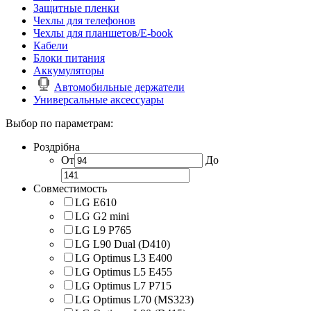
Защитные пленки
Чехлы для телефонов
Чехлы для планшетов/E-book
Кабели
Блоки питания
Аккумуляторы
Автомобильные держатели
Универсальные аксессуары
Выбор по параметрам:
Роздрібна
От
До
Совместимость
LG E610
LG G2 mini
LG L9 P765
LG L90 Dual (D410)
LG Optimus L3 E400
LG Optimus L5 E455
LG Optimus L7 P715
LG Optimus L70 (MS323)