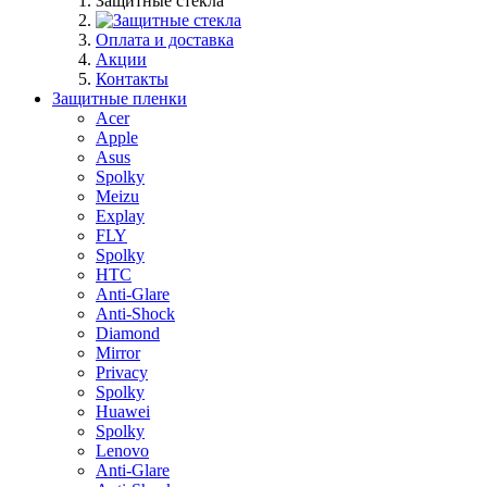
Защитные стекла
Оплата и доставка
Акции
Контакты
Защитные пленки
Acer
Apple
Asus
Spolky
Meizu
Explay
FLY
Spolky
HTC
Anti-Glare
Anti-Shock
Diamond
Mirror
Privacy
Spolky
Huawei
Spolky
Lenovo
Anti-Glare