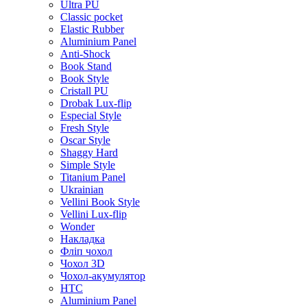
Ultra PU
Classic pocket
Elastic Rubber
Aluminium Panel
Anti-Shock
Book Stand
Book Style
Cristall PU
Drobak Lux-flip
Especial Style
Fresh Style
Oscar Style
Shaggy Hard
Simple Style
Titanium Panel
Ukrainian
Vellini Book Style
Vellini Lux-flip
Wonder
Накладка
Фліп чохол
Чохол 3D
Чохол-акумулятор
HTC
Aluminium Panel