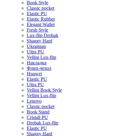
Book Style
Classic pocket
Elastic PU
Elastic Rubber
Elegant Wallet
Fresh Style
Lux-flip Drobak
Shaggy Hard
Ukrainian
Ultra PU
Vellini Lux-flip
Накладка
Флип-чехол
Huawei
Elastic PU
Ultra PU
Vellini Book Style
Vellini Lux-flip
Lenovo
Classic pocket
Book Stand
Cristall PU
Drobak Lux-flip
Elastic PU
Shaggy Hard