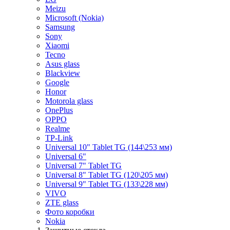
Meizu
Microsoft (Nokia)
Samsung
Sony
Xiaomi
Tecno
Asus glass
Blackview
Google
Honor
Motorola glass
OnePlus
OPPO
Realme
TP-Link
Universal 10" Tablet TG (144\253 мм)
Universal 6"
Universal 7" Tablet TG
Universal 8" Tablet TG (120\205 мм)
Universal 9" Tablet TG (133\228 мм)
VIVO
ZTE glass
Фото коробки
Nokia