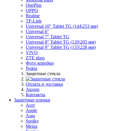
OnePlus
OPPO
Realme
TP-Link
Universal 10" Tablet TG (144\253 мм)
Universal 6"
Universal 7" Tablet TG
Universal 8" Tablet TG (120\205 мм)
Universal 9" Tablet TG (133\228 мм)
VIVO
ZTE glass
Фото коробки
Nokia
Защитные стекла
Оплата и доставка
Акции
Контакты
Защитные пленки
Acer
Apple
Asus
Spolky
Meizu