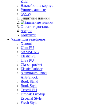
ZTE
Наклейки на корпус
Универсальные
Spolky
Защитные пленки
Оплата и доставка
Акции
Контакты
Чехлы для телефонов
Xiaomi
Ultra PU
SAMSUNG
Elastic PU
Ultra PU
Classic pocket
Elastic Rubber
Aluminium Panel
Anti-Shock
Book Stand
Book Style
Cristall PU
Drobak Lux-flip
Especial Style
Fresh Style