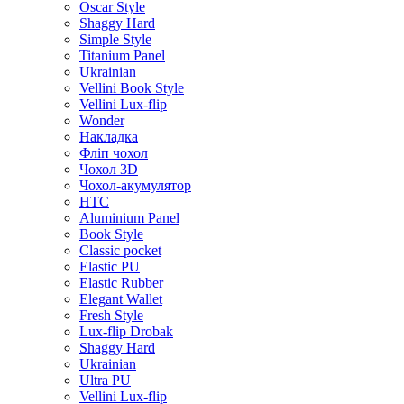
Oscar Style
Shaggy Hard
Simple Style
Titanium Panel
Ukrainian
Vellini Book Style
Vellini Lux-flip
Wonder
Накладка
Фліп чохол
Чохол 3D
Чохол-акумулятор
HTC
Aluminium Panel
Book Style
Classic pocket
Elastic PU
Elastic Rubber
Elegant Wallet
Fresh Style
Lux-flip Drobak
Shaggy Hard
Ukrainian
Ultra PU
Vellini Lux-flip