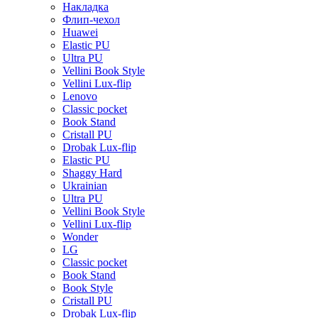
Накладка
Флип-чехол
Huawei
Elastic PU
Ultra PU
Vellini Book Style
Vellini Lux-flip
Lenovo
Classic pocket
Book Stand
Cristall PU
Drobak Lux-flip
Elastic PU
Shaggy Hard
Ukrainian
Ultra PU
Vellini Book Style
Vellini Lux-flip
Wonder
LG
Classic pocket
Book Stand
Book Style
Cristall PU
Drobak Lux-flip