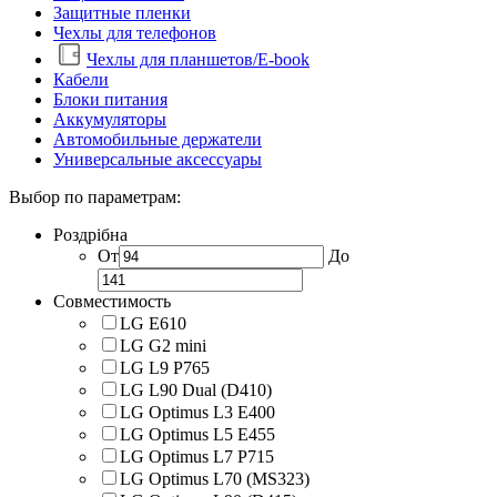
Защитные пленки
Чехлы для телефонов
Чехлы для планшетов/E-book
Кабели
Блоки питания
Аккумуляторы
Автомобильные держатели
Универсальные аксессуары
Выбор по параметрам:
Роздрібна
От
До
Совместимость
LG E610
LG G2 mini
LG L9 P765
LG L90 Dual (D410)
LG Optimus L3 E400
LG Optimus L5 E455
LG Optimus L7 P715
LG Optimus L70 (MS323)