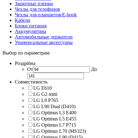
Защитные пленки
Чехлы для телефонов
Чехлы для планшетов/E-book
Кабели
Блоки питания
Аккумуляторы
Автомобильные держатели
Универсальные аксессуары
Выбор по параметрам:
Роздрібна
От
До
Совместимость
LG E610
LG G2 mini
LG L9 P765
LG L90 Dual (D410)
LG Optimus L3 E400
LG Optimus L5 E455
LG Optimus L7 P715
LG Optimus L70 (MS323)
LG Optimus L90 (D415)