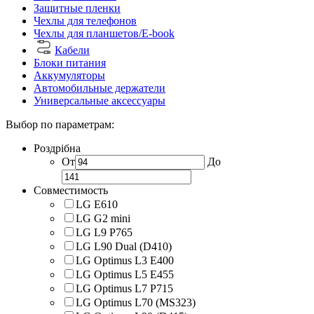
Защитные пленки
Чехлы для телефонов
Чехлы для планшетов/E-book
Кабели
Блоки питания
Аккумуляторы
Автомобильные держатели
Универсальные аксессуары
Выбор по параметрам:
Роздрібна
От
До
Совместимость
LG E610
LG G2 mini
LG L9 P765
LG L90 Dual (D410)
LG Optimus L3 E400
LG Optimus L5 E455
LG Optimus L7 P715
LG Optimus L70 (MS323)