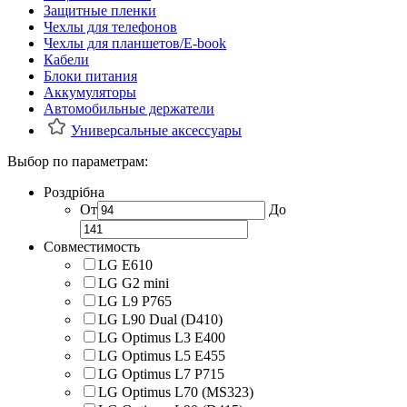
Защитные пленки
Чехлы для телефонов
Чехлы для планшетов/E-book
Кабели
Блоки питания
Аккумуляторы
Автомобильные держатели
Универсальные аксессуары
Выбор по параметрам:
Роздрібна
От
До
Совместимость
LG E610
LG G2 mini
LG L9 P765
LG L90 Dual (D410)
LG Optimus L3 E400
LG Optimus L5 E455
LG Optimus L7 P715
LG Optimus L70 (MS323)