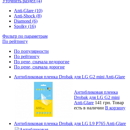
Уточнить раздел (4)
Anti-Glare (10)
Anti-Shock (8)
Diamond (6)
Spolky (16)
Фильтр по параметрам
По рейтингу
По популярности
По рейтингу
По цене, сначала недорогие
По цене, сначала дорогие
Антибликовая пленка Drobak для LG G2 mini Anti-Glare
Антибликовая пленка
Drobak для LG G2 mini
Anti-Glare
141 грн.
Товар
есть в наличии
В корзину
Антибликовая пленка Drobak для LG L9 P765 Anti-Glare