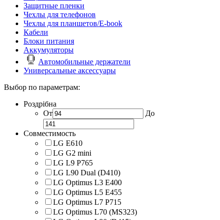
Защитные пленки
Чехлы для телефонов
Чехлы для планшетов/E-book
Кабели
Блоки питания
Аккумуляторы
Автомобильные держатели
Универсальные аксессуары
Выбор по параметрам:
Роздрібна
От
До
Совместимость
LG E610
LG G2 mini
LG L9 P765
LG L90 Dual (D410)
LG Optimus L3 E400
LG Optimus L5 E455
LG Optimus L7 P715
LG Optimus L70 (MS323)