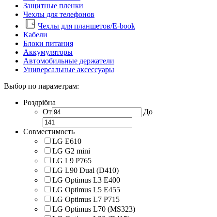
Защитные пленки
Чехлы для телефонов
Чехлы для планшетов/E-book
Кабели
Блоки питания
Аккумуляторы
Автомобильные держатели
Универсальные аксессуары
Выбор по параметрам:
Роздрібна
От
До
Совместимость
LG E610
LG G2 mini
LG L9 P765
LG L90 Dual (D410)
LG Optimus L3 E400
LG Optimus L5 E455
LG Optimus L7 P715
LG Optimus L70 (MS323)